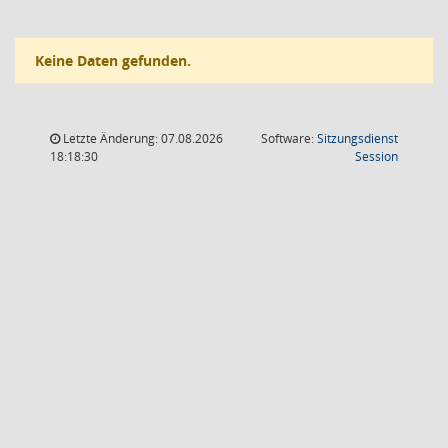
Keine Daten gefunden.
Letzte Änderung: 07.08.2026
Software:
Sitzungsdienst
(Wird in
18:18:30
Session