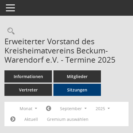
Toggle navigation
Rechercheauswahl
Erweiterter Vorstand des
Kreisheimatvereins Beckum-
Warendorf e.V. - Termine 2025
Informationen
Mitglieder
Vertreter
Sitzungen
Monat
September
2025
Aktuell
Gremium auswählen