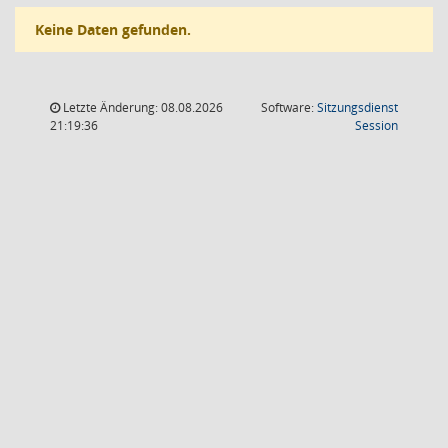
Keine Daten gefunden.
Letzte Änderung: 08.08.2026
Software:
Sitzungsdienst
(Wird in
21:19:36
Session