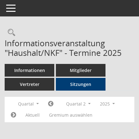
Toggle navigation
Rechercheauswahl
Informationsveranstaltung
"Haushalt/NKF" - Termine 2025
Informationen
Mitglieder
Vertreter
Sitzungen
Quartal
Quartal 2
2025
Aktuell
Gremium auswählen