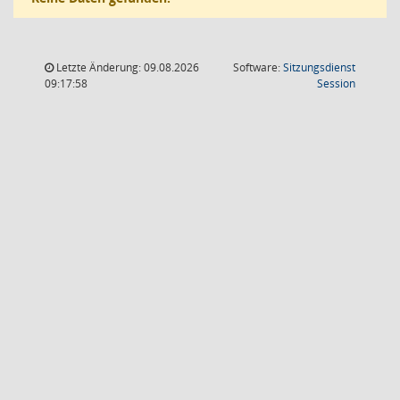
Letzte Änderung: 09.08.2026
Software:
Sitzungsdienst
(Wird in
09:17:58
Session