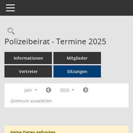
Toggle navigation
Rechercheauswahl
Polizeibeirat - Termine 2025
Informationen
Mitglieder
Vertreter
Sitzungen
Jahr
2025
Gremium auswählen
Keine Daten gefunden.