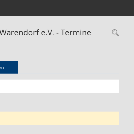
 Warendorf e.V. - Termine
Rec
en