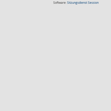
(Wird in
Software:
Sitzungsdienst
Session