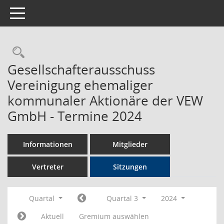
Toggle navigation
Rechercheauswahl
Gesellschafterausschuss
Vereinigung ehemaliger
kommunaler Aktionäre der VEW
GmbH - Termine 2024
Informationen
Mitglieder
Vertreter
Sitzungen
Quartal
Quartal 3
2024
Aktuell
Gremium auswählen