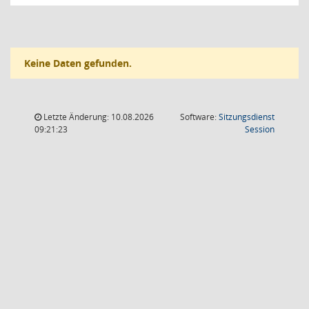
Keine Daten gefunden.
Letzte Änderung: 10.08.2026
Software:
Sitzungsdienst
(Wird in
09:21:23
Session