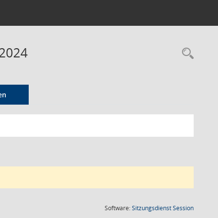
 2024
Rec
en
(Wird in
Software:
Sitzungsdienst
Session