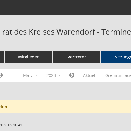
irat des Kreises Warendorf - Termin
Mitglieder
Vertreter
Sitzung
März
2023
Aktuell
Gremium au
den.
2026 09:16:41