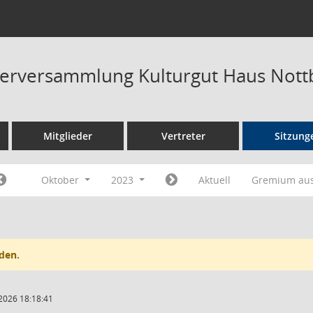
terversammlung Kulturgut Haus Not
Mitglieder
Vertreter
Sitzung
Oktober
2023
Aktuell
Gremium au
den.
2026 18:18:41