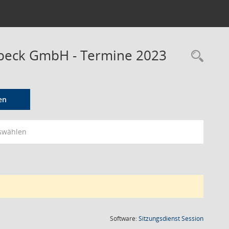
tbeck GmbH - Termine 2023
Rec
en
swählen
(Wird in
Software:
Sitzungsdienst
Session