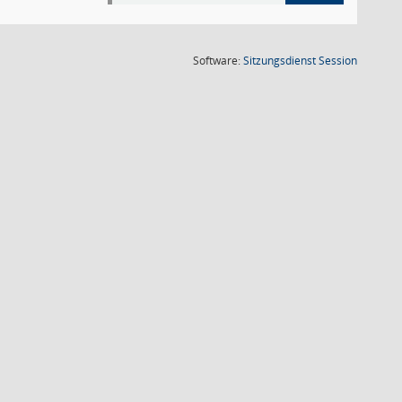
(Wird in
Software:
Sitzungsdienst
Session