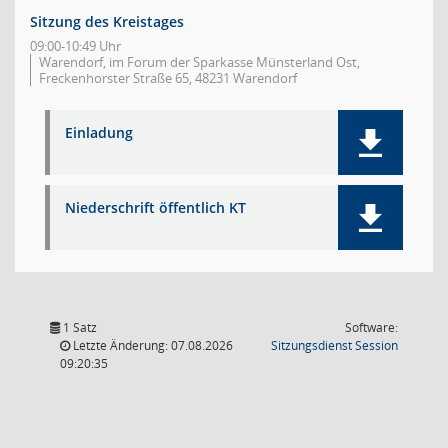
Sitzung des Kreistages
09:00-10:49 Uhr
Warendorf, im Forum der Sparkasse Münsterland Ost,
Freckenhorster Straße 65, 48231 Warendorf
Einladung
Niederschrift öffentlich KT
1 Satz
Software:
(Wird in
Letzte Änderung: 07.08.2026
Sitzungsdienst
Session
09:20:35