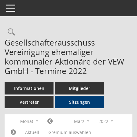
Toggle navigation
Rechercheauswahl
Gesellschafterausschuss
Vereinigung ehemaliger
kommunaler Aktionäre der VEW
GmbH - Termine 2022
Informationen
Mitglieder
Vertreter
Sitzungen
Monat
März
2022
Aktuell
Gremium auswählen