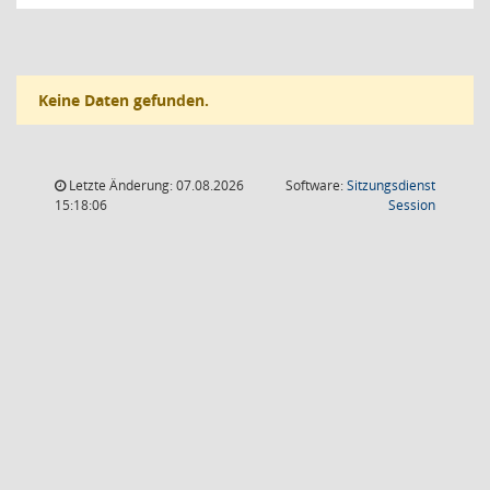
Keine Daten gefunden.
Letzte Änderung: 07.08.2026
Software:
Sitzungsdienst
(Wird in
15:18:06
Session