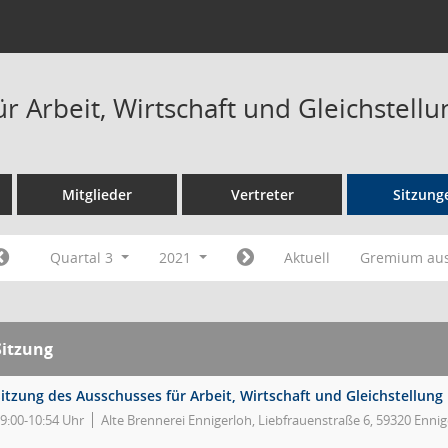
r Arbeit, Wirtschaft und Gleichstell
Mitglieder
Vertreter
Sitzung
Quartal 3
2021
Aktuell
Gremium au
Sitzung
itzung des Ausschusses für Arbeit, Wirtschaft und Gleichstellung
9:00-10:54 Uhr
Alte Brennerei Ennigerloh, Liebfrauenstraße 6, 59320 Enni