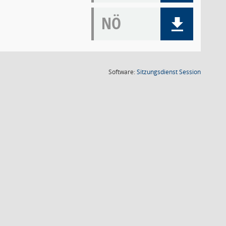
NÖ
(Wird in
Software:
Sitzungsdienst
Session