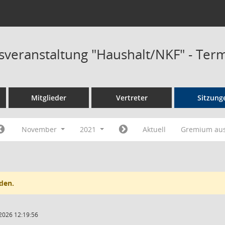
sveranstaltung "Haushalt/NKF" - Ter
Mitglieder
Vertreter
Sitzung
November
2021
Aktuell
Gremium au
den.
2026 12:19:56