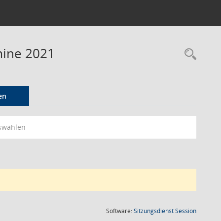
mine 2021
Rec
en
swählen
(Wird in
Software:
Sitzungsdienst
Session