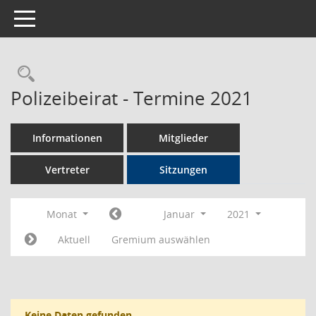
Toggle navigation
Rechercheauswahl
Polizeibeirat - Termine 2021
Informationen
Mitglieder
Vertreter
Sitzungen
Monat
Januar
2021
Aktuell
Gremium auswählen
Keine Daten gefunden.