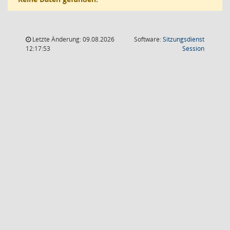
Letzte Änderung: 09.08.2026
Software:
Sitzungsdienst
(Wird in
12:17:53
Session