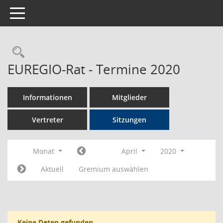
Toggle navigation
Rechercheauswahl
EUREGIO-Rat - Termine 2020
Informationen
Mitglieder
Vertreter
Sitzungen
Monat
April
2020
Aktuell
Gremium auswählen
Keine Daten gefunden.