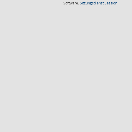
(Wird in
Software:
Sitzungsdienst
Session