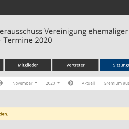
terausschuss Vereinigung ehemalige
 Termine 2020
Mitglieder
Vertreter
Sitzung
November
2020
Aktuell
Gremium au
den.