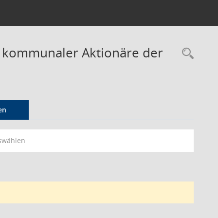
r kommunaler Aktionäre der
Rec
en
swählen