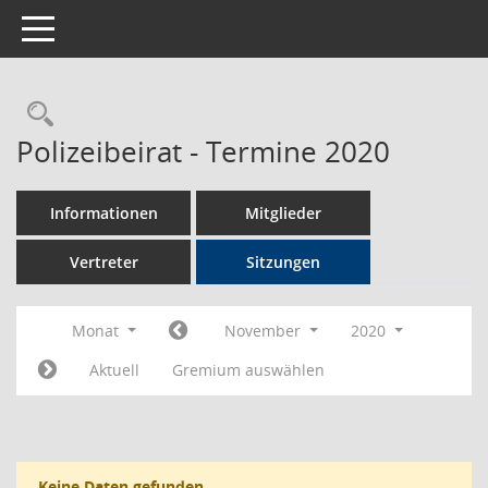
Toggle navigation
Rechercheauswahl
Polizeibeirat - Termine 2020
Informationen
Mitglieder
Vertreter
Sitzungen
Monat
November
2020
Aktuell
Gremium auswählen
Keine Daten gefunden.