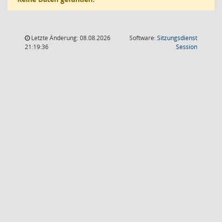
Letzte Änderung: 08.08.2026
Software:
Sitzungsdienst
(Wird in
21:19:36
Session