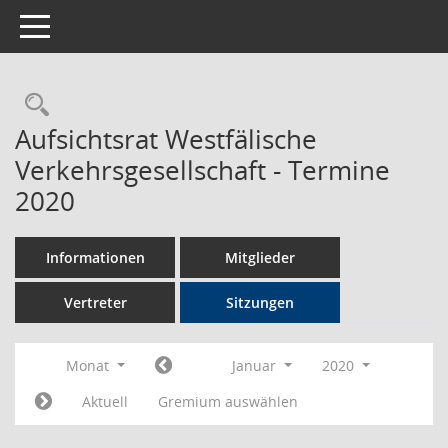
Toggle navigation
Rechercheauswahl
Aufsichtsrat Westfälische
Verkehrsgesellschaft - Termine
2020
Informationen
Mitglieder
Vertreter
Sitzungen
Monat
Januar
2020
Aktuell
Gremium auswählen