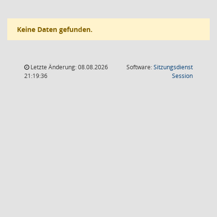
Keine Daten gefunden.
Letzte Änderung: 08.08.2026
Software:
Sitzungsdienst
(Wird in
21:19:36
Session