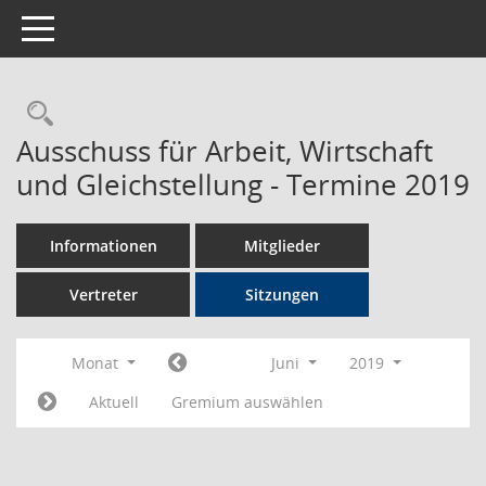
Toggle navigation
Rechercheauswahl
Ausschuss für Arbeit, Wirtschaft
und Gleichstellung - Termine 2019
Informationen
Mitglieder
Vertreter
Sitzungen
Monat
Juni
2019
Aktuell
Gremium auswählen