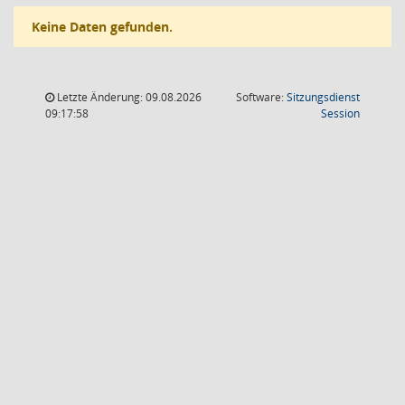
Keine Daten gefunden.
Letzte Änderung: 09.08.2026
Software:
Sitzungsdienst
(Wird in
09:17:58
Session