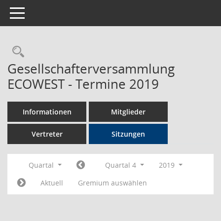
Toggle navigation
Rechercheauswahl
Gesellschafterversammlung
ECOWEST - Termine 2019
Informationen
Mitglieder
Vertreter
Sitzungen
Quartal
Quartal 4
2019
Aktuell
Gremium auswählen