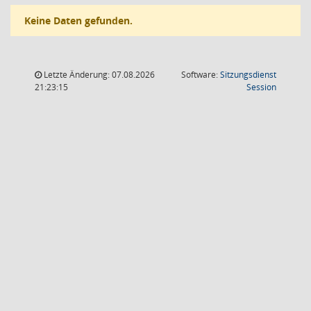
Keine Daten gefunden.
Letzte Änderung: 07.08.2026
Software:
Sitzungsdienst
(Wird in
21:23:15
Session