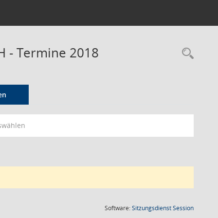
H - Termine 2018
Rec
en
swählen
(Wird in
Software:
Sitzungsdienst
Session