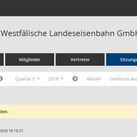
t Westfälische Landeseisenbahn Gmb
Mitglieder
Vertreter
Sitzung
Quartal 3
2018
Aktuell
Gremium au
den.
2026 18:16:27