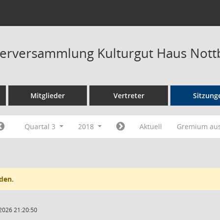
terversammlung Kulturgut Haus Not
Mitglieder
Vertreter
Sitzung
Quartal 3
2018
Aktuell
Gremium au
den.
2026 21:20:50