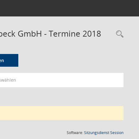
tbeck GmbH - Termine 2018
Rec
en
swählen
(Wird in
Software:
Sitzungsdienst
Session