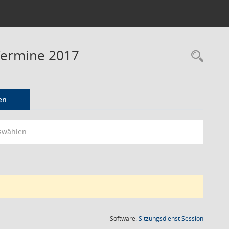
 Termine 2017
Rec
en
swählen
(Wird in
Software:
Sitzungsdienst
Session