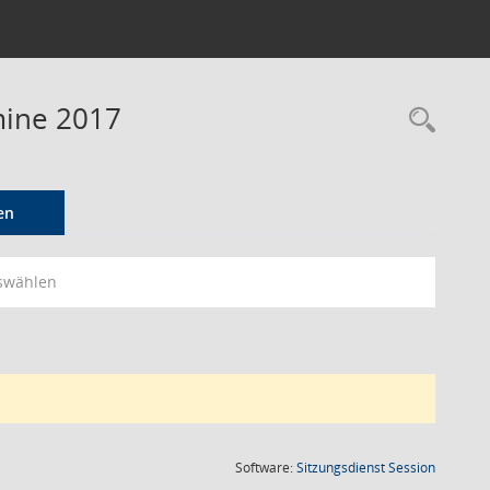
mine 2017
Rec
en
swählen
(Wird in
Software:
Sitzungsdienst
Session