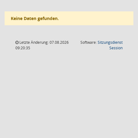
Keine Daten gefunden.
Letzte Änderung: 07.08.2026
Software:
Sitzungsdienst
(Wird in
09:20:35
Session