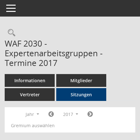
Toggle navigation
Rechercheauswahl
WAF 2030 -
Expertenarbeitsgruppen -
Termine 2017
Informationen
Mitglieder
Vertreter
Sitzungen
Jahr
2017
Gremium auswählen