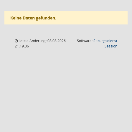
Keine Daten gefunden.
Letzte Änderung: 08.08.2026
Software:
Sitzungsdienst
(Wird in
21:19:36
Session