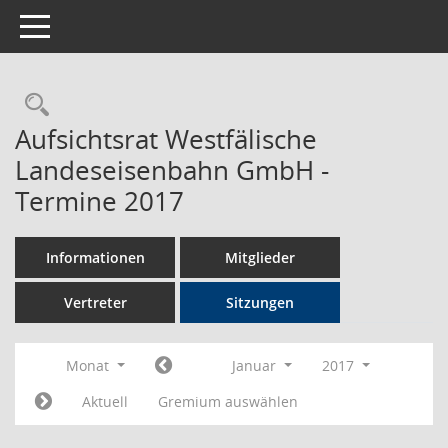
Toggle navigation
Rechercheauswahl
Aufsichtsrat Westfälische
Landeseisenbahn GmbH -
Termine 2017
Informationen
Mitglieder
Vertreter
Sitzungen
Monat
Januar
2017
Aktuell
Gremium auswählen