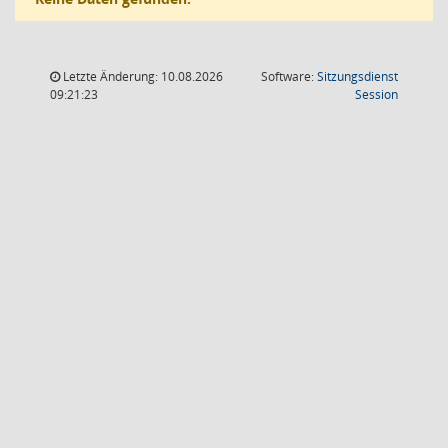
Letzte Änderung: 10.08.2026
Software:
Sitzungsdienst
(Wird in
09:21:23
Session