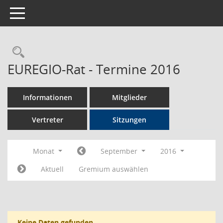
Toggle navigation
Rechercheauswahl
EUREGIO-Rat - Termine 2016
Informationen
Mitglieder
Vertreter
Sitzungen
Monat
September
2016
Aktuell
Gremium auswählen
Keine Daten gefunden.