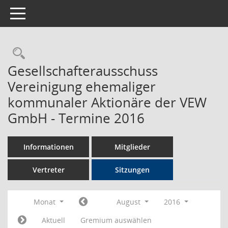
Toggle navigation
Rechercheauswahl
Gesellschafterausschuss
Vereinigung ehemaliger
kommunaler Aktionäre der VEW
GmbH - Termine 2016
Informationen
Mitglieder
Vertreter
Sitzungen
Monat
August
2016
Aktuell
Gremium auswählen