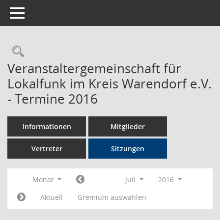
Toggle navigation
Rechercheauswahl
Veranstaltergemeinschaft für
Lokalfunk im Kreis Warendorf e.V.
- Termine 2016
Informationen
Mitglieder
Vertreter
Sitzungen
Monat
Juli
2016
Aktuell
Gremium auswählen