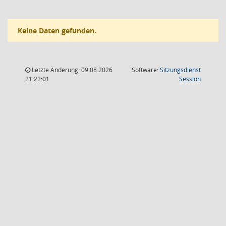
Keine Daten gefunden.
Letzte Änderung: 09.08.2026
Software:
Sitzungsdienst
(Wird in
21:22:01
Session