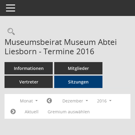
Toggle navigation
Rechercheauswahl
Museumsbeirat Museum Abtei
Liesborn - Termine 2016
Informationen
Mitglieder
Vertreter
Sitzungen
Monat
Dezember
2016
Aktuell
Gremium auswählen