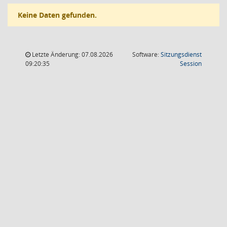
Keine Daten gefunden.
Letzte Änderung: 07.08.2026
Software:
Sitzungsdienst
(Wird in
09:20:35
Session