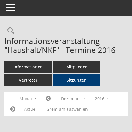
Toggle navigation
Rechercheauswahl
Informationsveranstaltung
"Haushalt/NKF" - Termine 2016
Informationen
Mitglieder
Vertreter
Sitzungen
Monat
Dezember
2016
Aktuell
Gremium auswählen