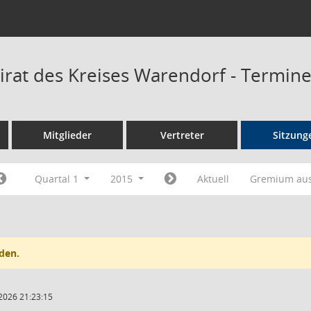
irat des Kreises Warendorf - Termin
Mitglieder
Vertreter
Sitzung
Quartal 1
2015
Aktuell
Gremium au
den.
2026 21:23:15