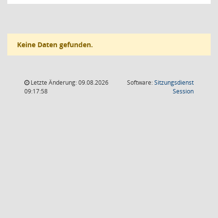
Keine Daten gefunden.
Letzte Änderung: 09.08.2026
Software:
Sitzungsdienst
(Wird in
09:17:58
Session