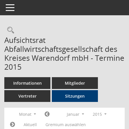
Toggle navigation
Rechercheauswahl
Aufsichtsrat
Abfallwirtschaftsgesellschaft des
Kreises Warendorf mbH - Termine
2015
Informationen
Mitglieder
Vertreter
Sitzungen
Monat
Januar
2015
Aktuell
Gremium auswählen