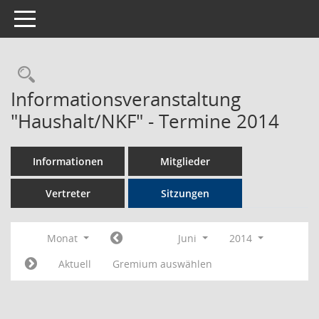
Toggle navigation
Rechercheauswahl
Informationsveranstaltung
"Haushalt/NKF" - Termine 2014
Informationen
Mitglieder
Vertreter
Sitzungen
Monat
Juni
2014
Aktuell
Gremium auswählen