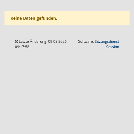
Keine Daten gefunden.
Letzte Änderung: 09.08.2026
Software:
Sitzungsdienst
(Wird in
09:17:58
Session