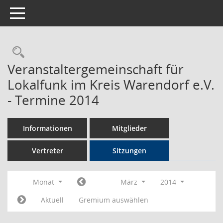
Toggle navigation
Rechercheauswahl
Veranstaltergemeinschaft für
Lokalfunk im Kreis Warendorf e.V.
- Termine 2014
Informationen
Mitglieder
Vertreter
Sitzungen
Monat
März
2014
Aktuell
Gremium auswählen