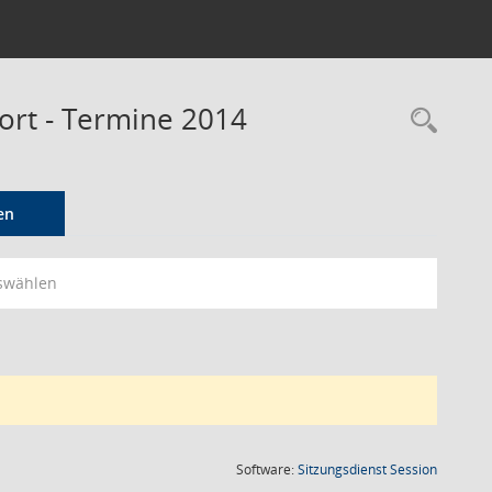
port - Termine 2014
Rec
en
swählen
(Wird in
Software:
Sitzungsdienst
Session