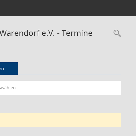
 Warendorf e.V. - Termine
Rec
en
swählen