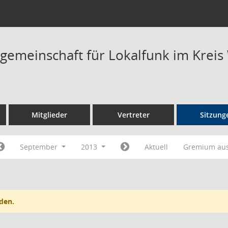
rgemeinschaft für Lokalfunk im Kreis
Mitglieder
Vertreter
Sitzung
September
2013
Aktuell
Gremium au
den.