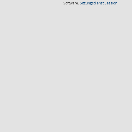
(Wird in
Software:
Sitzungsdienst
Session