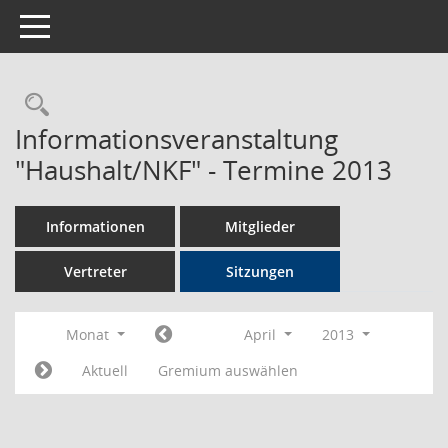
Toggle navigation
Rechercheauswahl
Informationsveranstaltung
"Haushalt/NKF" - Termine 2013
Informationen
Mitglieder
Vertreter
Sitzungen
Monat
April
2013
Aktuell
Gremium auswählen