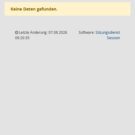
Keine Daten gefunden.
Letzte Änderung: 07.08.2026
Software:
Sitzungsdienst
(Wird in
09:20:35
Session