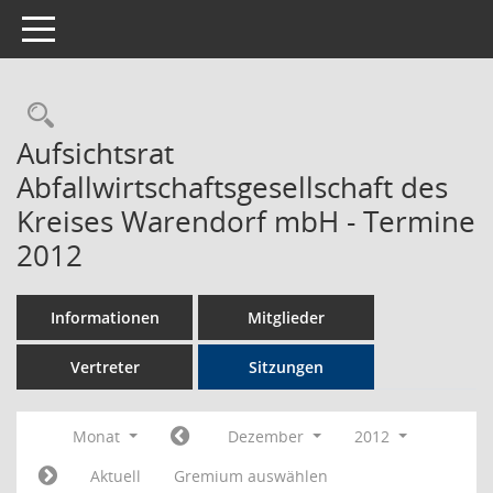
Toggle navigation
Rechercheauswahl
Aufsichtsrat
Abfallwirtschaftsgesellschaft des
Kreises Warendorf mbH - Termine
2012
Informationen
Mitglieder
Vertreter
Sitzungen
Monat
Dezember
2012
Aktuell
Gremium auswählen