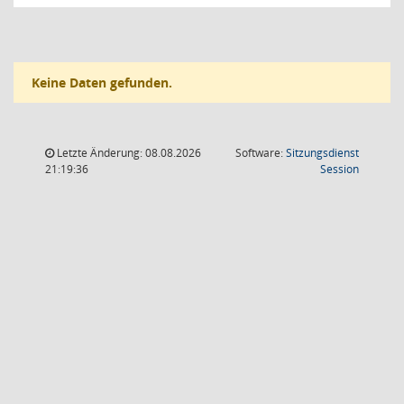
Keine Daten gefunden.
Letzte Änderung: 08.08.2026
Software:
Sitzungsdienst
(Wird in
21:19:36
Session