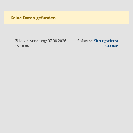
Keine Daten gefunden.
Letzte Änderung: 07.08.2026
Software:
Sitzungsdienst
(Wird in
15:18:06
Session