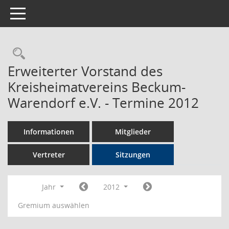
Toggle navigation
Rechercheauswahl
Erweiterter Vorstand des
Kreisheimatvereins Beckum-
Warendorf e.V. - Termine 2012
Informationen
Mitglieder
Vertreter
Sitzungen
Jahr
2012
Gremium auswählen