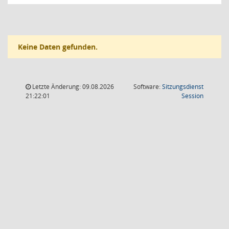
Keine Daten gefunden.
Letzte Änderung: 09.08.2026
Software:
Sitzungsdienst
(Wird in
21:22:01
Session