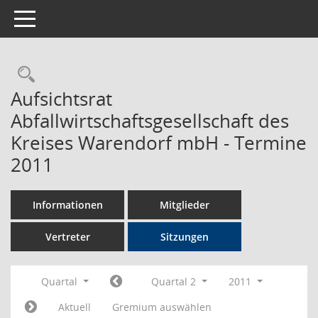
Toggle navigation
Rechercheauswahl
Aufsichtsrat
Abfallwirtschaftsgesellschaft des
Kreises Warendorf mbH - Termine
2011
Informationen
Mitglieder
Vertreter
Sitzungen
Quartal
Quartal 2
2011
Aktuell
Gremium auswählen