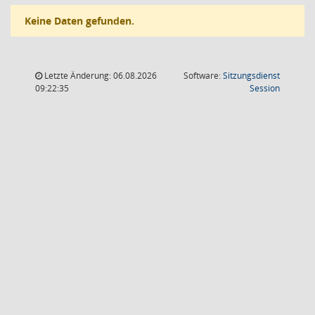
Keine Daten gefunden.
Letzte Änderung: 06.08.2026
Software:
Sitzungsdienst
(Wird in
09:22:35
Session