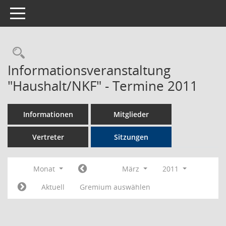
Toggle navigation
Rechercheauswahl
Informationsveranstaltung
"Haushalt/NKF" - Termine 2011
Informationen
Mitglieder
Vertreter
Sitzungen
Monat
März
2011
Aktuell
Gremium auswählen