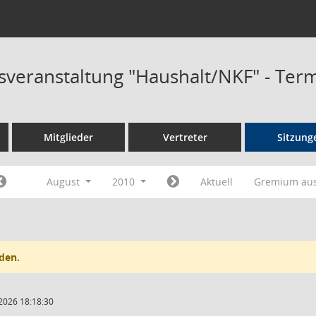
sveranstaltung "Haushalt/NKF" - Ter
Mitglieder
Vertreter
Sitzung
August
2010
Aktuell
Gremium au
den.
2026 18:18:30