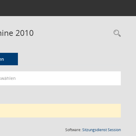
mine 2010
Rec
en
swählen
(Wird in
Software:
Sitzungsdienst
Session