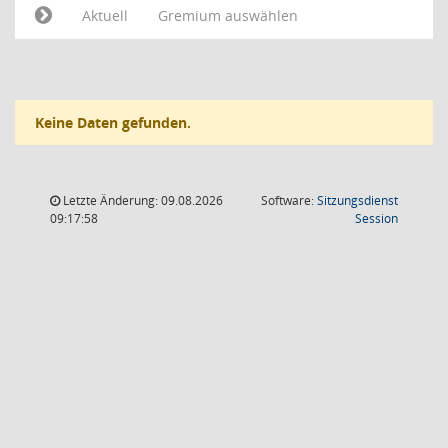
Aktuell
Gremium auswählen
Keine Daten gefunden.
Letzte Änderung: 09.08.2026
Software:
Sitzungsdienst
(Wird in
09:17:58
Session