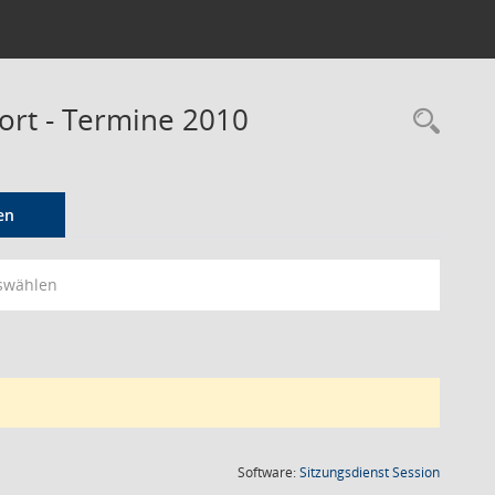
port - Termine 2010
Rec
en
swählen
(Wird in
Software:
Sitzungsdienst
Session