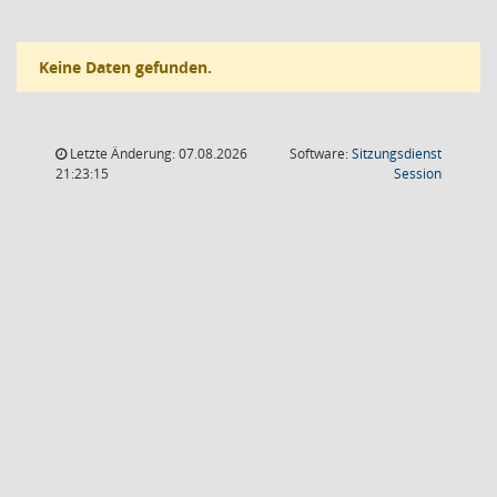
Keine Daten gefunden.
Letzte Änderung: 07.08.2026
Software:
Sitzungsdienst
(Wird in
21:23:15
Session