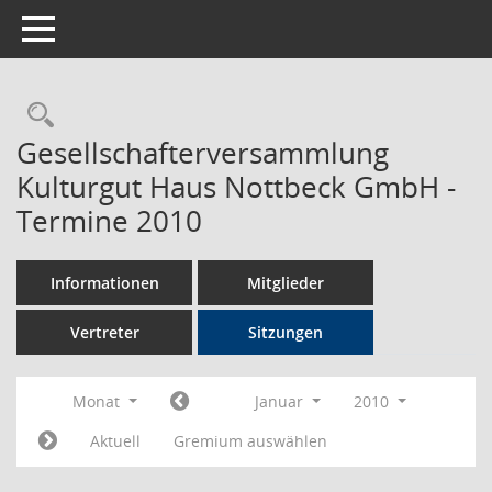
Toggle navigation
Rechercheauswahl
Gesellschafterversammlung
Kulturgut Haus Nottbeck GmbH -
Termine 2010
Informationen
Mitglieder
Vertreter
Sitzungen
Monat
Januar
2010
Aktuell
Gremium auswählen