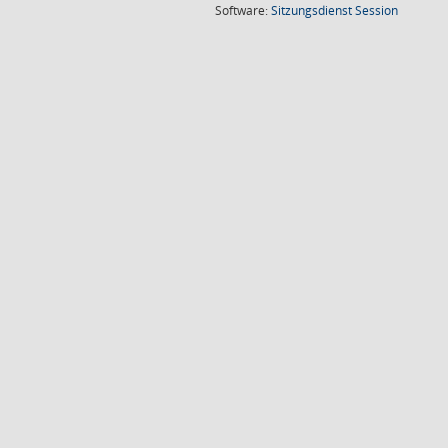
(Wird in
Software:
Sitzungsdienst
Session