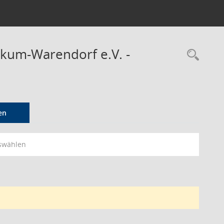
ckum-Warendorf e.V. -
Rec
en
swählen