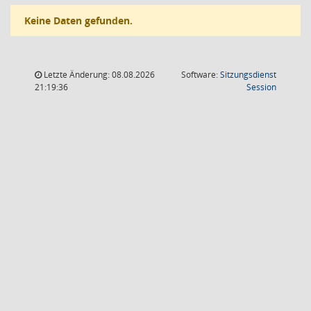
Keine Daten gefunden.
Letzte Änderung: 08.08.2026
Software:
Sitzungsdienst
(Wird in
21:19:36
Session