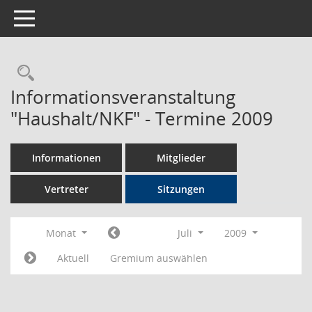
Toggle navigation
Rechercheauswahl
Informationsveranstaltung
"Haushalt/NKF" - Termine 2009
Informationen
Mitglieder
Vertreter
Sitzungen
Monat
Juli
2009
Aktuell
Gremium auswählen