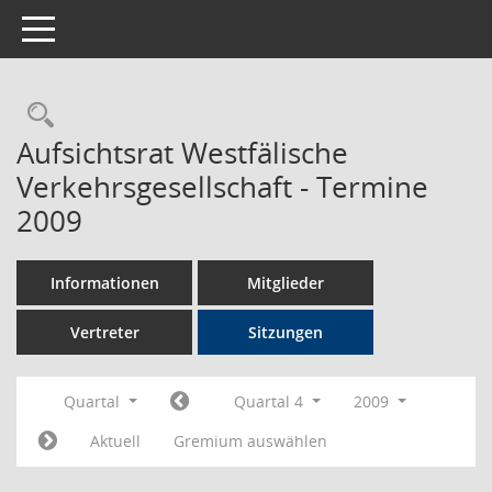
Toggle navigation
Rechercheauswahl
Aufsichtsrat Westfälische
Verkehrsgesellschaft - Termine
2009
Informationen
Mitglieder
Vertreter
Sitzungen
Quartal
Quartal 4
2009
Aktuell
Gremium auswählen