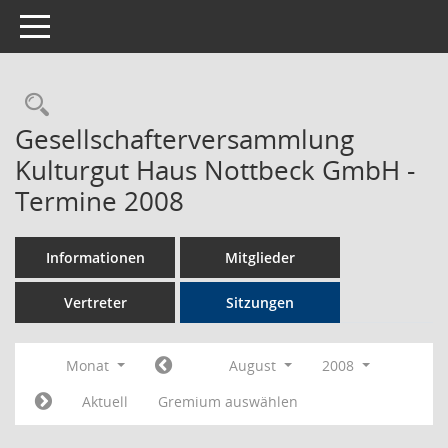
Toggle navigation
Rechercheauswahl
Gesellschafterversammlung
Kulturgut Haus Nottbeck GmbH -
Termine 2008
Informationen
Mitglieder
Vertreter
Sitzungen
Monat
August
2008
Aktuell
Gremium auswählen