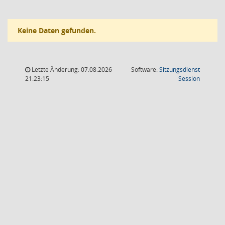
Keine Daten gefunden.
Letzte Änderung: 07.08.2026
Software:
Sitzungsdienst
(Wird in
21:23:15
Session